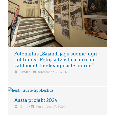
Fotonäitus „Sajandi jagu soome-ugri
kohtumisi. Fotojäädvustusi uurijate
välitöödelt keelesugulaste juurde”
Sandra
•
september 22, 2025
Aasta projekt 2024
Miina
•
detsember 17, 2024