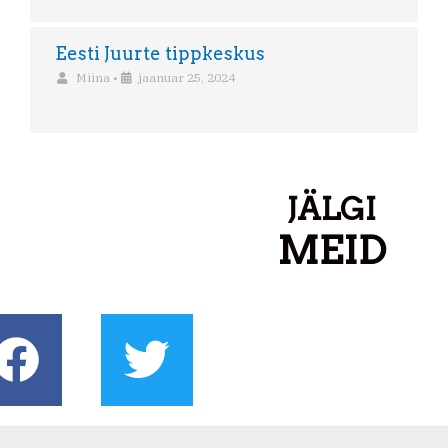
Eesti Juurte tippkeskus
Miina
•
jaanuar 25, 2024
JÄLGI
MEID
F
T
a
w
c
i