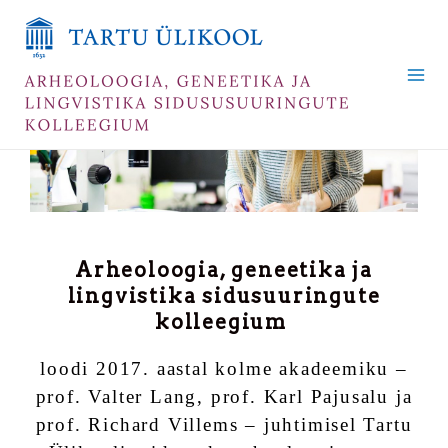
Skip
Mai
to
Me
content
Arheoloogia, geneetika ja
lingvistika sidusuuringute
kolleegium
loodi 2017. aastal kolme akadeemiku –
prof. Valter Lang, prof. Karl Pajusalu ja
prof. Richard Villems – juhtimisel Tartu