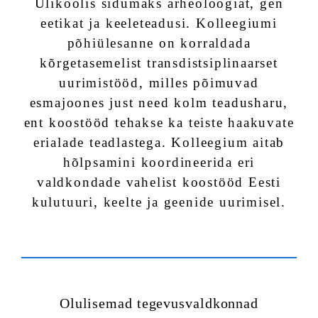
Ülikoolis sidumaks arheoloogiat, gen
eetikat ja keeleteadusi. Kolleegiumi
põhiülesanne on korraldada
kõrgetasemelist transdistsiplinaarset
uurimistööd, milles põimuvad
esmajoones just need kolm teadusharu,
ent koostööd tehakse ka teiste haakuvate
erialade teadlastega. Kolleegium aitab
hõlpsamini koordineerida eri
valdkondade vahelist koostööd Eesti
kulutuuri, keelte ja geenide uurimisel.
Olulisemad tegevusvaldkonnad